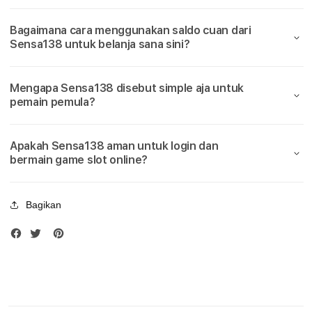
138
138
n
Lalu
Lalu
Bagaimana cara menggunakan saldo cuan dari
Belanja
Belan
Sensa138 untuk belanja sana sini?
g
Sana
Sana
Sini,
Sini,
k
Simple
Simp
Mengapa Sensa138 disebut simple aja untuk
Aja!
Aja!
a
pemain pemula?
n
Apakah Sensa138 aman untuk login dan
G
bermain game slot online?
a
Bagikan
m
e
S
l