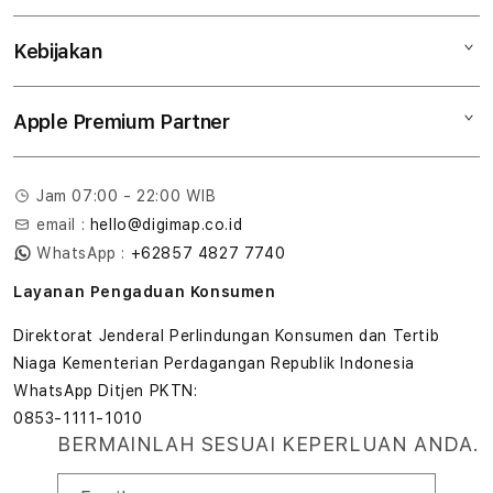
a
Metode pembayaran
Watch
Kebijakan
!
Hubungi kami
Tukar tambah
Musik
Lokasi gerai
Kebijakan garansi
Aksesoris
Apple Premium Partner
Syarat & Ketentuan
Tentang Digimap
Lokasi servis center
Pengiriman
Tentang MAP
Pembatalan transaksi
Jam 07:00 - 22:00 WIB
Privasi
email :
hello@digimap.co.id
Edukasi & Perusahaan
WhatsApp :
+62857 4827 7740
Layanan Pengaduan Konsumen
Direktorat Jenderal Perlindungan Konsumen dan Tertib
Niaga Kementerian Perdagangan Republik Indonesia
WhatsApp Ditjen PKTN:
0853-1111-1010
BERMAINLAH SESUAI KEPERLUAN ANDA.